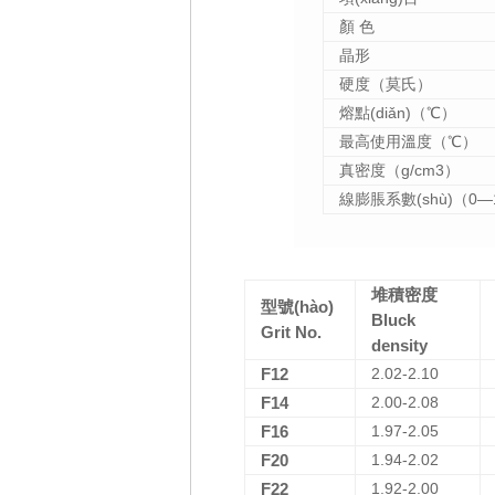
顏 色
晶形
硬度（莫氏）
熔點(diǎn)（℃）
最高使用溫度（℃）
真密度（g/cm3）
線膨脹系數(shù)（0—
堆積密度
型號(hào)
B
luck
Grit No.
density
F
12
2.02-2.10
F
14
2.00-2.08
F
16
1.97-2.05
F
20
1.94-2.02
F
22
1.92-2.00