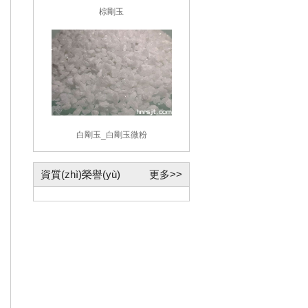
棕剛玉
白剛玉_白剛玉微粉
資質(zhì)榮譽(yù)
更多>>